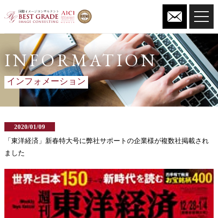
toggl
navig
INFORMATION
インフォメーション
2020/01/09
「東洋経済」新春特大号に弊社サポートの企業様が複数社掲載され
ました